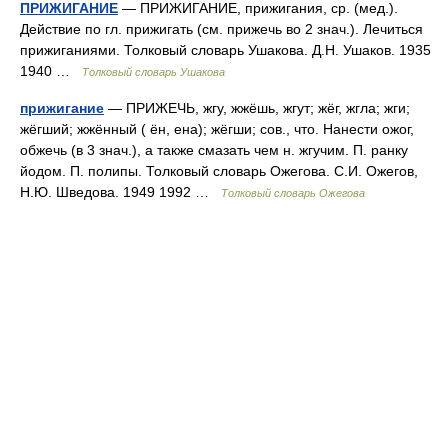
ПРИЖИГАНИЕ
— ПРИЖИГАНИЕ, прижигания, ср. (мед.).
Действие по гл. прижигать (см. прижечь во 2 знач.). Лечиться
прижиганиями. Толковый словарь Ушакова. Д.Н. Ушаков. 1935
1940 …
Толковый словарь Ушакова
прижигание
— ПРИЖЕЧЬ, жгу, жжёшь, жгут; жёг, жгла; жги;
жёгший; жжённый ( ён, ена); жёгши; сов., что. Нанести ожог,
обжечь (в 3 знач.), а также смазать чем н. жгучим. П. ранку
йодом. П. полипы. Толковый словарь Ожегова. С.И. Ожегов,
Н.Ю. Шведова. 1949 1992 …
Толковый словарь Ожегова