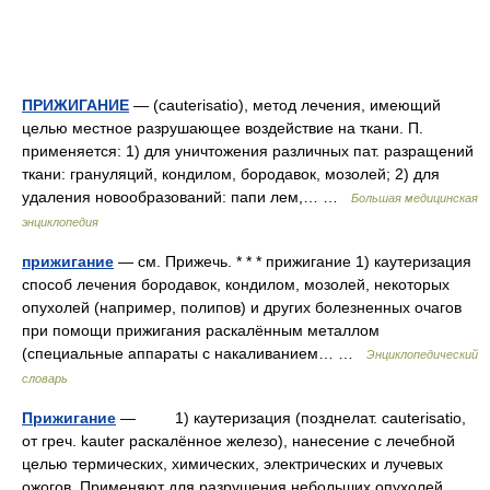
ПРИЖИГАНИЕ
— (cauterisatio), метод лечения, имеющий
целью местное разрушающее воздействие на ткани. П.
применяется: 1) для уничтожения различных пат. разращений
ткани: грануляций, кондилом, бородавок, мозолей; 2) для
удаления новообразований: папи лем,… …
Большая медицинская
энциклопедия
прижигание
— см. Прижечь. * * * прижигание 1) каутеризация
способ лечения бородавок, кондилом, мозолей, некоторых
опухолей (например, полипов) и других болезненных очагов
при помощи прижигания раскалённым металлом
(специальные аппараты с накаливанием… …
Энциклопедический
словарь
Прижигание
— 1) каутеризация (позднелат. cauterisatio,
от греч. kauter раскалённое железо), нанесение с лечебной
целью термических, химических, электрических и лучевых
ожогов. Применяют для разрушения небольших опухолей